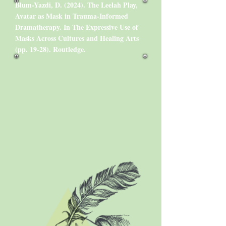
Blum-Yazdi, D. (2024). The Leelah Play,
Avatar as Mask in Trauma-Informed
Dramatherapy. In The Expressive Use of
Masks Across Cultures and Healing Arts
(pp. 19-28). Routledge.