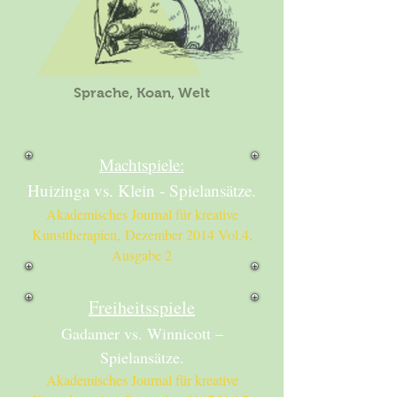
Sprache, Koan, Welt
Machtspiele:
Huizinga vs. Klein - Spielansätze.
Akademisches Journal für kreative
Kunsttherapien,
Dezember 2014 Vol.4,
Ausgabe 2
Freiheitsspiele
Gadamer vs. Winnicott –
Spielansätze.
Akademisches Journal für kreative