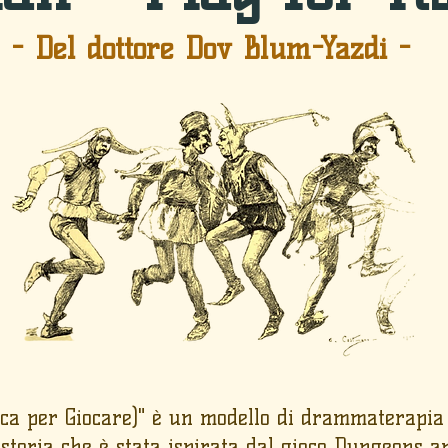
- Del dottore Dov Blum-Yazdi -
Gioca per Giocare)" è un modello di drammaterapi
 storia che è stata ispirata dal gioco Dungeons a