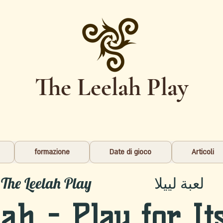
The Leelah Play
formazione
Date di gioco
Articoli
The Leelah
Play لعبة لييلا
lah - Play for It