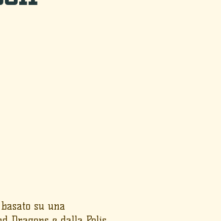
a basato su una
nd Dragons e dalla Polis