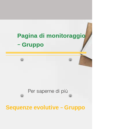
Pagina di monitoraggio
- Gruppo
Per saperne di più
Sequenze evolutive - Gruppo