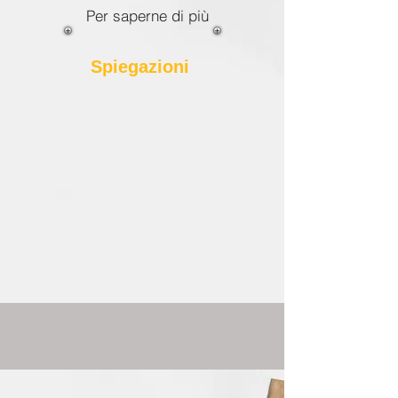
Per saperne di più
Spiegazioni