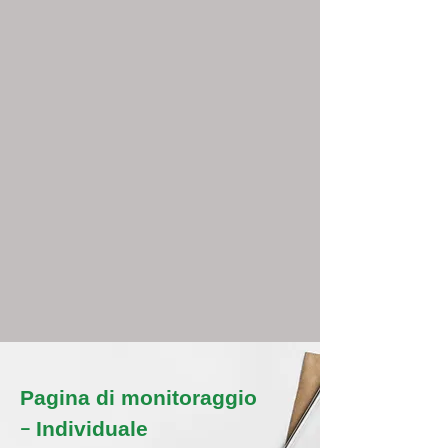
Pagina di monitoraggio
- Individuale