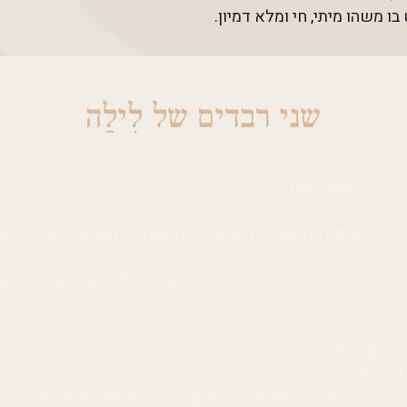
 משהו מיתי, חי ומלא דמיון.
שני רבדים של לִילַה
י רבדים משלימים:
”
היא השפה התיאורטית הרחבה: מחשבה על משחק, זהות, חירות, 
היא העבודה החיה: המודל שבו הרעיונות האלה מקבלים גוף בתוך 
 עומק ושפה.
וף ותנועה.
דרך עבודה שבה רעיון, חוויה, דמיון, קבוצה ויחסים מתחילים לפעו