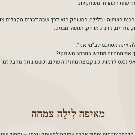
דשות התהוות ומשחקיות.
נת השיטה - בלִילַה, המשחק הוא דרך שבה דברים מקבלים צור
ת, פחדים, קרבה, מרחק, תנועה ומבנים.
ה אינה מסתכמת ב“מי אני”.
 אני מתהווה מחדש במרחב משחקי?
אני נכנס לדמות, כשקבוצה מחזיקה עולם, וכשמשחק מקבל זמן
מאיפה לִילַה צמחה
ם הדרמה־תרפיה ומתוך אהבה עמוקה למשחק עצמו — ומתוך שני מ