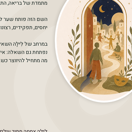
מתמדת של בריאה, התח
השם הזה פותח שער להב
יחסים, תפקידים, רצונו
במרחב של לִילַה השאל
נפתחת גם השאלה: איך
מה מתחיל להיווצר כש
לִילַה צמחה מתוך עול