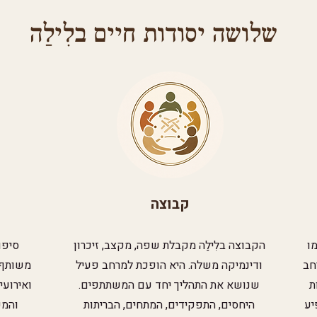
שלושה יסודות חיים בלִילַה
קבוצה
ו
הקבוצה בלִילַה מקבלת שפה, מקצב, זיכרון
סיפו
חב
ודינמיקה משלה. היא הופכת למרחב פעיל
משותף: 
ת
שנושא את התהליך יחד עם המשתתפים.
ואירועי
יע
היחסים, התפקידים, המתחים, הבריתות
והמש