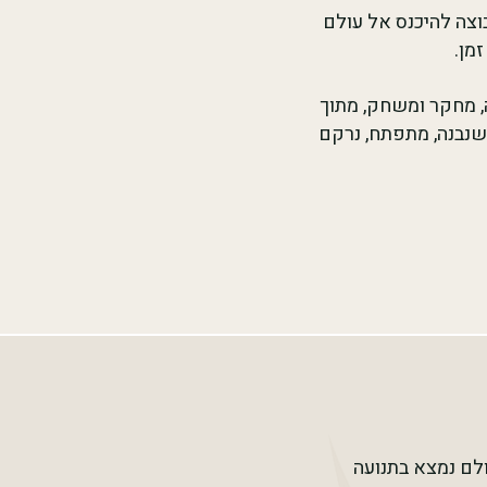
וצה להיכנס אל עולם
מן.
תר מ־20 שנה של טיפול, הוראה, מחקר ומשחק, מתוך
שנבנה, מתפתח, נרקם
ם נמצא בתנועה