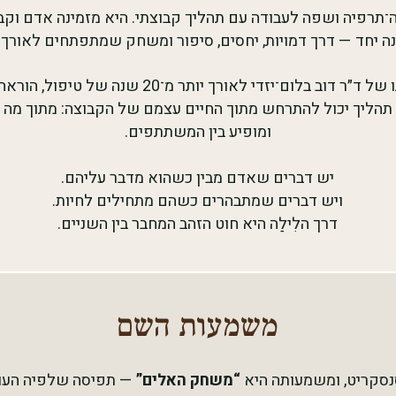
מה־תרפיה ושפה לעבודה עם תהליך קבוצתי. היא מזמינה אדם וקב
ה יחד — דרך דמויות, יחסים, סיפור ומשחק שמתפתחים לאורך ז
השיטה צמחה בעבודתו של ד״ר דוב בלום־יזדי לאורך יו
הליך יכול להתרחש מתוך החיים עצמם של הקבוצה: מתוך מה 
ומופיע בין המשתתפים.
יש דברים שאדם מבין כשהוא מדבר עליהם.
ויש דברים שמתבהרים כשהם מתחילים לחיות.
דרך הלִילַה היא חוט הזהב המחבר בין השניים.
משמעות השם
סנסקריט, ומשמעותה היא
“משחק האלים”
— תפיסה שלפיה העול