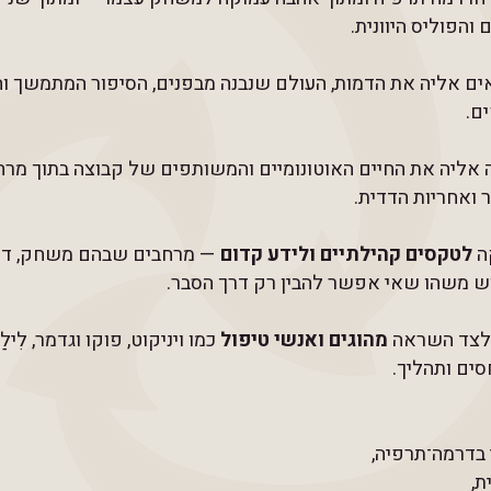
והפוליס היוונית.
ם אליה את הדמות, העולם שנבנה מבפנים, הסיפור המתמשך ו
ם.
אליה את החיים האוטונומיים והמשותפים של קבוצה בתוך מרחב
 ואחריות הדדית.
ה
לטקסים קהילתיים ולידע קדום
— מרחבים שבהם משחק, דימו
 משהו שאי אפשר להבין רק דרך הסבר.
ולצד השראה
מהוגים ואנשי טיפול
כמו ויניקוט, פוקו וגדמר, לִ
חסים ותהליך.
בדרמה־תרפיה,
ת,