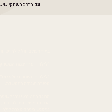
וגם מרחב משחקי שיש בו
בתוך העולם של לִילַה יש שנ
“לִילַה – פרדיגמת המשחק
“לִילַה – משחק כשלעצמו”
מסגרת ועבודה מתמשכת.
הרובד התיאורטי נותן לשיטה
הרובד המעשי נותן לה חיים, ג
במפגש ביניהם נוצרת לִילַה: 