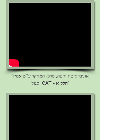
אוניברסיטת חיפה,
מרכז המחקר ע"ש אמילי
- חלק א'
סגול, CAT