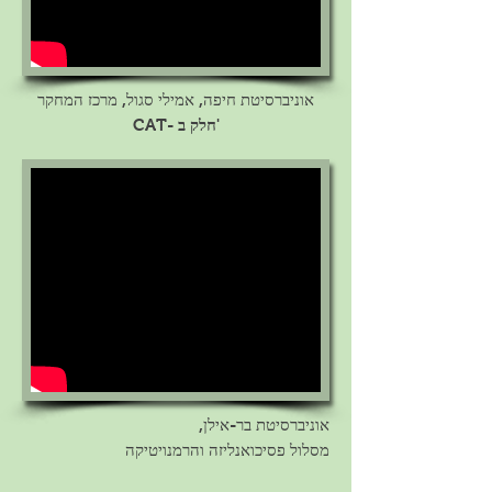
אוניברסיטת חיפה,
אמילי סגול, מרכז המחקר
חלק ב'
CAT-
אוניברסיטת בר-אילן,
מסלול פסיכואנליזה והרמנויטיקה